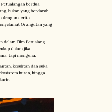
g Petualangan berdua,
nang, bukan yang berdarah-
a dengan cerita
penyelamat Orangutan yang
an dalam Film Petualang
cukup dalam jika
ana, tapi mengena.
antan, kesulitan dan suka
kosistem hutan, hingga
arir.