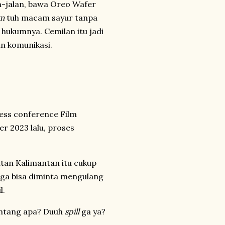
lan-jalan, bawa Oreo Wafer
em
tuh macam sayur tanpa
 hukumnya. Cemilan itu jadi
n komunikasi.
ess conference Film
r 2023 lalu, proses
tan Kalimantan itu cukup
 ga bisa diminta mengulang
l.
entang apa? Duuh
spill
ga ya?