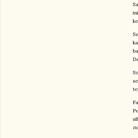
Sa
in
ke
Se
ka
ba
De
So
se
te
Fa
Pe
si
n