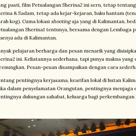
ng pasti, film Petualangan Sherina2 ini seru, tetap tentan
erina & Sadam, tetap ada kejar-kejaran, baku hantam (te
rah kog). Cuma lokasi
shooting
aja yang di Kalimantan, bed
etualangan Sherina1 tentunya, bersama dengan Lembaga 
senya
ada di Kalimantan.
nyak pelajaran berharga dan pesan menarik yang disisipk
erina2 ini. Keliatannya sederhana, tapi punya makna yang 
renungkan. Pesan-pesan disampaikan dengan cara sederh
ntang pentingnya kerjasama, kearifan lokal di hutan Kalim
ka dalam penyelamatan Orangutan, pentingnya menjaga e
ntingnya dukungan sahabat, keluarga bagi perkembangan k