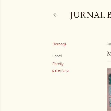
JURNAL 
Berbagi
Ja
M
Label
Family
parenting