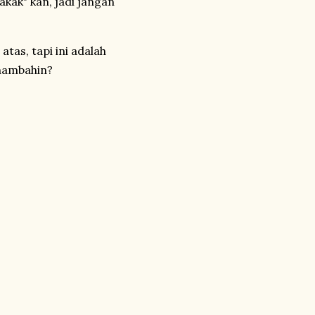
kak" kan, jadi jangan
tas, tapi ini adalah
 nambahin?