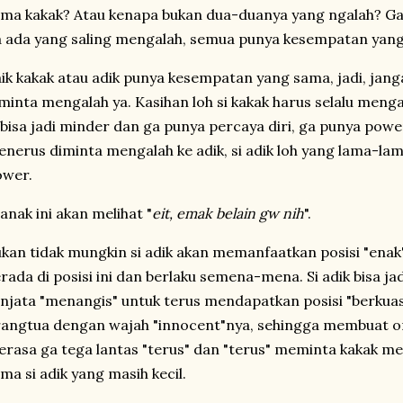
ma kakak? Atau kenapa bukan dua-duanya yang ngalah? Gan
 ada yang saling mengalah, semua punya kesempatan yan
ik kakak atau adik punya kesempatan yang sama, jadi, janga
minta mengalah ya. Kasihan loh si kakak harus selalu men
 bisa jadi minder dan ga punya percaya diri, ga punya power
nerus diminta mengalah ke adik, si adik loh yang lama-lam
ower.
 anak ini akan melihat "
eit, emak belain gw nih
".
kan tidak mungkin si adik akan memanfaatkan posisi "enak
rada di posisi ini dan berlaku semena-mena. Si adik bisa 
njata "menangis" untuk terus mendapatkan posisi "berkua
angtua dengan wajah "innocent"nya, sehingga membuat o
rasa ga tega lantas "terus" dan "terus" meminta kakak me
ma si adik yang masih kecil.