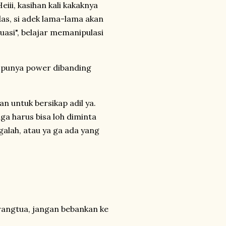
iii, kasihan kali kakaknya
das, si adek lama-lama akan
tuasi", belajar memanipulasi
bih punya power dibanding
n untuk bersikap adil ya.
uga harus bisa loh diminta
alah, atau ya ga ada yang
orangtua, jangan bebankan ke