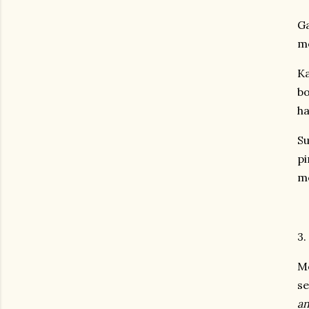
Ga
me
Ka
bo
ha
Su
pi
me
3.
Mo
se
an