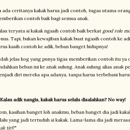
 ada ceritanya kakak harus jadi contoh, tugas utama orangt
mberikan contoh baik bagi semua anak.
lau teryata si kakak ngasih contoh baik berkat
good role m
nus. Tapi, bukan kewajiban kakak buat ngasih contoh ke adi
rus kasih contoh ke adik, beban banget hidupnya!
dah jelas kog yang punya tigas memberikan contoh itu ya 
ndahkan beban ini ke anak sulung. Anak sulung alias anak p
njadi diri mereka apa adanya, tanpa harus terbebani haru
Kalau adik nangis, kakak harus selalu disalahkan? No way!
m, kasihan banget loh anakmu, beban banget dia jadi kakak
lalu yang jadi tertuduh si kakak. Lama-lama dia jadi merasa
ak tiri
?"