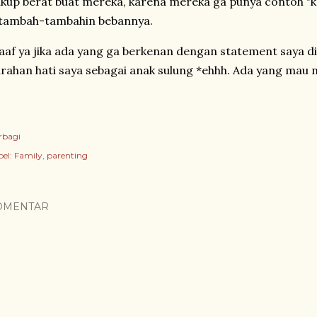
kup berat buat mereka, karena mereka ga punya contoh "ka
itambah-tambahin bebannya.
af ya jika ada yang ga berkenan dengan statement saya di a
rahan hati saya sebagai anak sulung *ehhh. Ada yang mau
rbagi
el:
Family
parenting
OMENTAR