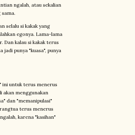
tian ngalah, atau sekalian
g sama.
n selalu si kakak yang
galahkan egonya. Lama-lama
. Dan kalau si kakak terus
a jadi punya "kuasa", punya
" ini untuk terus menerus
jadi akan menggunakan
sa" dan "memanipulasi"
rangtua terus menerus
ngalah, karena "kasihan"