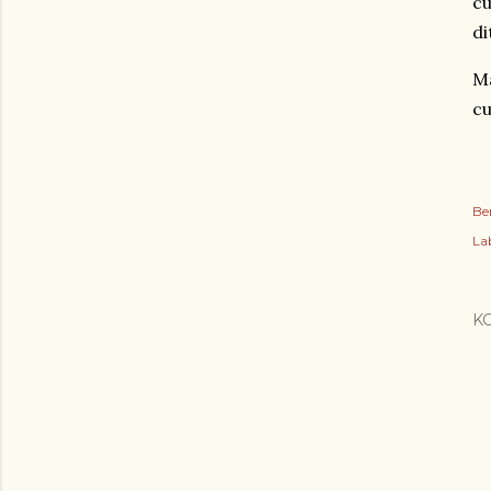
cu
d
Ma
cu
Be
Lab
K