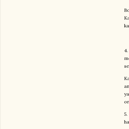
Bo
Ka
ka
4.
me
se
Ka
an
ya
or
5.
ha