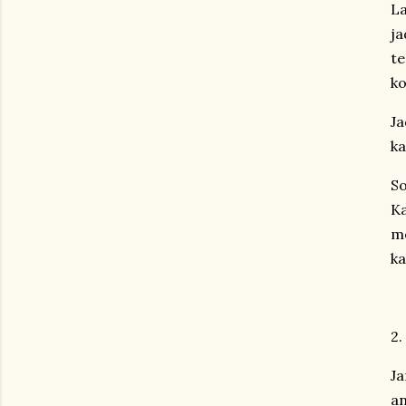
La
ja
te
ko
Ja
ka
So
Ka
me
ka
2.
Ja
an