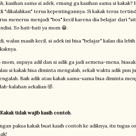
h, kasihan sama si adek, emang ga kasihan sama si kakak? He
di "dikalahkan" terus kepentingannya. Si kakak terus tertin
rus menerus menjadi "bos" kecil karena dia belajar dari "si
ndisi. So hati-hati ya mom 😁.
di, walau masih kecil, si adek ini bisa "belajar" kalau dia le
kaknya.
 mom, supaya adil dan si adik ga jadi semena-mena, biasaka
lau si kakak bisa diminta mengalah, sekali waktu adik pun j
ngalah. Baik adik atau kakak sama-sama bisa diminta meng
lah-kalahan sekalian 🤣.
Kakak tidak wajib kasih contoh
.
ngan paksa kakak buat kasih contoh ke adiknya, itu tugas 
ak!