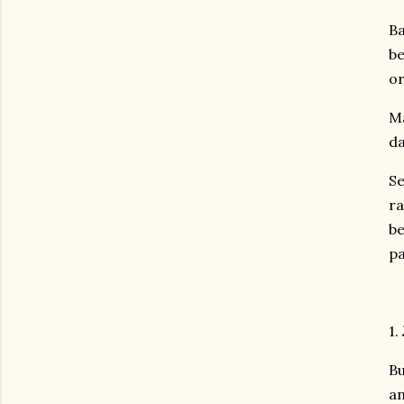
Ba
be
or
Ma
da
Se
ra
be
pa
1.
Bu
an