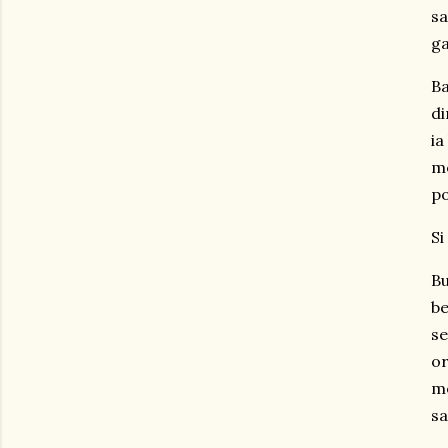
sa
ga
Ba
di
ia
me
p
Si
Bu
be
se
or
me
sa